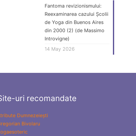
Fantoma revizionismului:
Reexaminarea cazului Școlii
de Yoga din Buenos Aires
din 2000 (2) (de Massimo
Introvigne)
14 May 2026
Site-uri recomandate
tribute Dumnezeiești
regorian Bivolaru
ogaesoteric