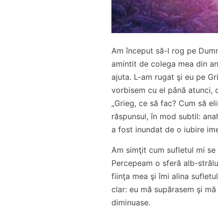
Am început să-l rog pe Dumn
amintit de colega mea din anu
ajuta. L-am rugat şi eu pe Gr
vorbisem cu el până atunci, 
„Grieg, ce să fac? Cum să eli
răspunsul, în mod subtil: an
a fost inundat de o iubire im
Am simţit cum sufletul mi se 
Percepeam o sferă alb-străluc
fiinţa mea şi îmi alina suflet
clar: eu mă supărasem şi mă 
diminuase.