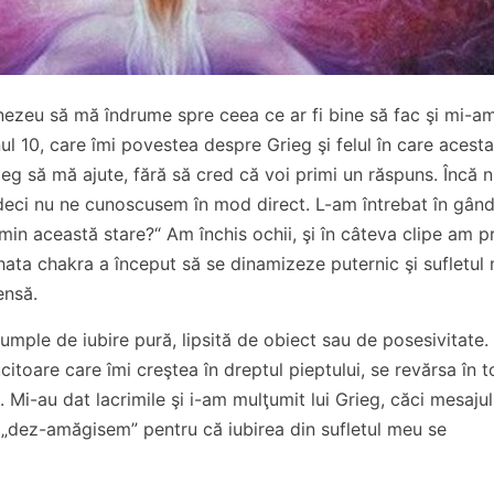
ezeu să mă îndrume spre ceea ce ar fi bine să fac şi mi-a
l 10, care îmi povestea despre Grieg şi felul în care acest
ieg să mă ajute, fără să cred că voi primi un răspuns. Încă 
deci nu ne cunoscusem în mod direct. L-am întrebat în gând
min această stare?“ Am închis ochii, şi în câteva clipe am p
ahata chakra a început să se dinamizeze puternic şi sufletul
ensă.
umple de iubire pură, lipsită de obiect sau de posesivitate.
itoare care îmi creştea în dreptul pieptului, se revărsa în t
ul. Mi-au dat lacrimile şi i-am mulţumit lui Grieg, căci mesajul
„dez-amăgisem” pentru că iubirea din sufletul meu se