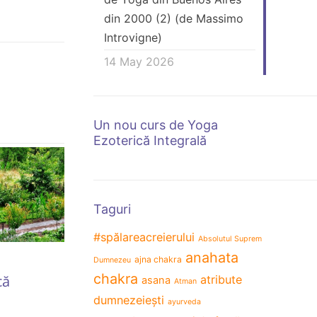
din 2000 (2) (de Massimo
Introvigne)
14 May 2026
Un nou curs de Yoga
Ezoterică Integrală
Taguri
#spălareacreierului
Absolutul Suprem
anahata
ajna chakra
Dumnezeu
31 January 2019
23 March 20
chakra
că
Am simţit cum un val
Jurnali
atribute
asana
Atman
de energie îmi inundă
investig
dumnezeiești
ayurveda