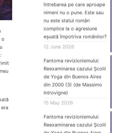
întrebarea pe care aproape
nimeni nu o pune. Este sau
nu este statul român
complice la o agresiune
m
eșuată împotriva românilor?
a o
12 June 2026
nu
:
Fantoma revizionismului:
rimit
Reexaminarea cazului Școlii
 meu
de Yoga din Buenos Aires
din 2000 (3) (de Massimo
Introvigne)
oată
15 May 2026
 era
Fantoma revizionismului:
Reexaminarea cazului Școlii
de Yoga din Buenos Aires