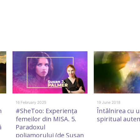
16 February 2025
19 June 2018
n
#SheToo: Experiența
Întâlnirea cu 
femeilor din MISA. 5.
spiritual auten
ă
Paradoxul
poliamorului (de Susan