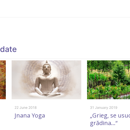
ndate
22 June 2018
31 January 2019
Jnana Yoga
„Grieg, se usu
grădina…“