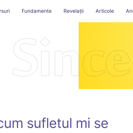
rsuri
Fundamente
Revelații
Articole
An
cum sufletul mi se