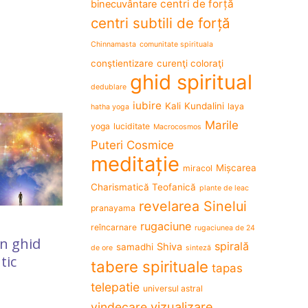
tot trupul
„Poveșt
centri de forță
binecuvântare
centri subtili de forță
Chinnamasta
comunitate spirituala
conştientizare
curenţi coloraţi
ghid spiritual
dedublare
iubire
Kali
Kundalini
laya
hatha yoga
Marile
yoga
luciditate
Macrocosmos
Puteri Cosmice
meditație
Mișcarea
miracol
28 June 2018
10 December
Kali este pretutindeni
Mahavid
Charismatică Teofanică
plante de leac
revelarea Sinelui
pranayama
rugaciune
reîncarnare
rugaciunea de 24
un ghid
spirală
Shiva
samadhi
de ore
sinteză
tic
tabere spirituale
tapas
telepatie
universul astral
vizualizare
vindecare