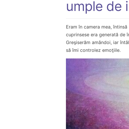
umple de i
Eram în camera mea, întinsă p
cuprinsese era generată de î
Greşiserăm amândoi, iar întâl
să îmi controlez emoţiile.