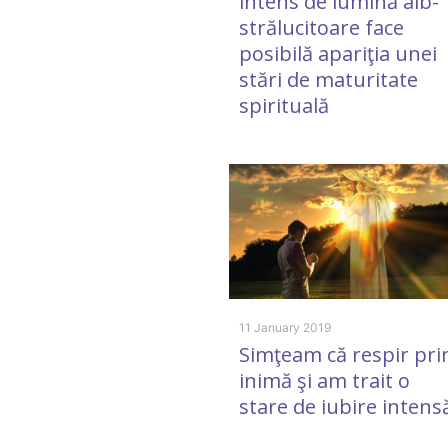
intens de lumină alb-
strălucitoare face
posibilă apariţia unei
stări de maturitate
spirituală
11 January 2019
Simţeam că respir pri
inimă şi am trait o
stare de iubire intens